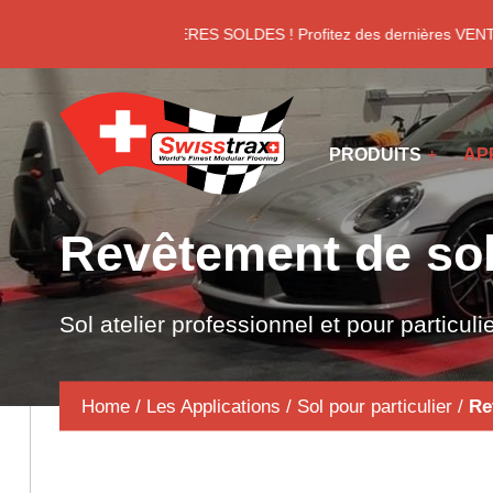
Panneau de gestion des cookies
DERNIERES SOLDES ! Profitez des dernières VENTE
PRODUITS
AP
Revêtement de sol 
Sol atelier professionnel et pour particuli
Home
/
Les Applications
/
Sol pour particulier
/
Re