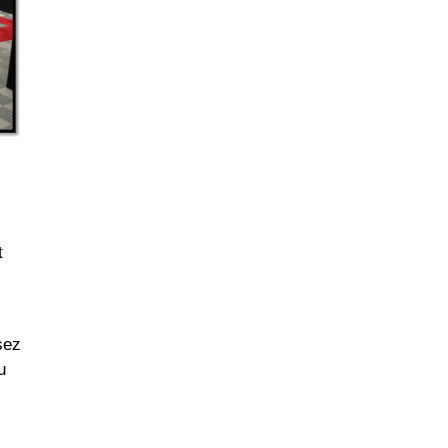
t
sez
u