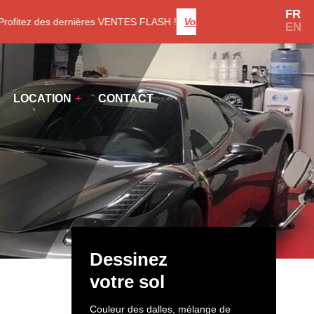
FR
itez des dernières VENTES FLASH !
Voir les promotions
EN
LOCATION
CONTACT
Dessinez
votre sol
Couleur des dalles, mélange de