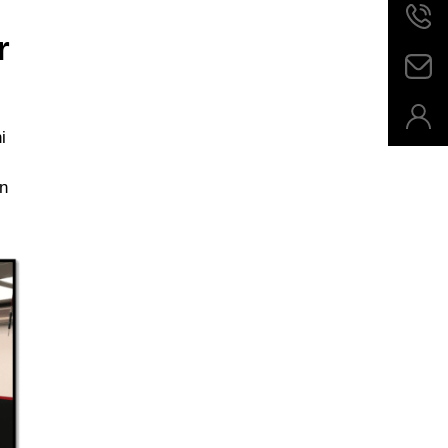
r
i
un