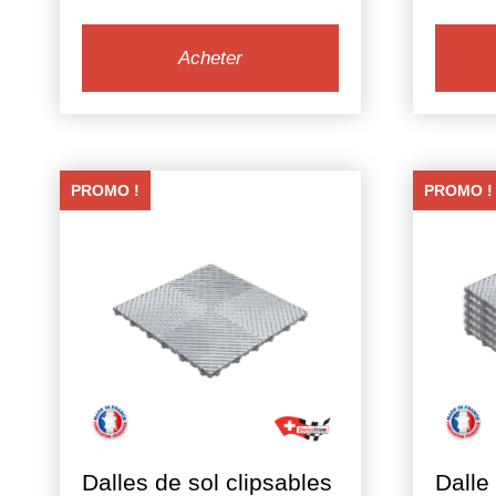
prix
prix
initial
actuel
Acheter
était :
est :
4,00 €.
3,52 €.
PROMO !
PROMO !
Dalles de sol clipsables
Dalle