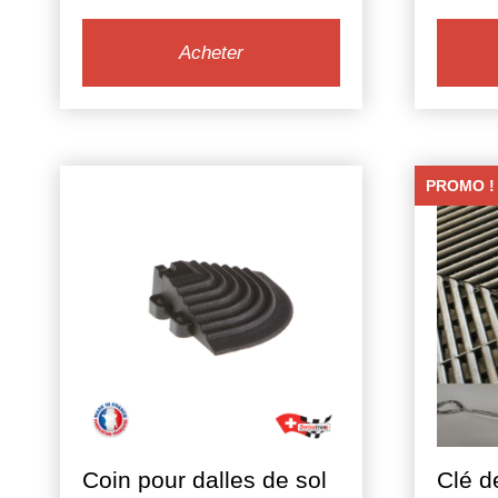
prix
prix
initial
actuel
Acheter
était :
est :
22,00 €.
18,00 €.
PROMO !
Coin pour dalles de sol
Clé d