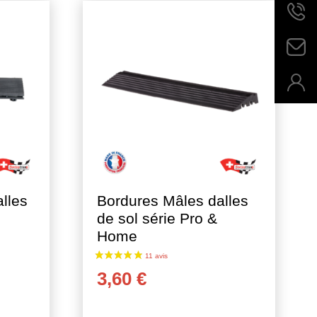
4 avis
lles
Bordures Mâles dalles
de sol série Pro &
Home
3,60
€