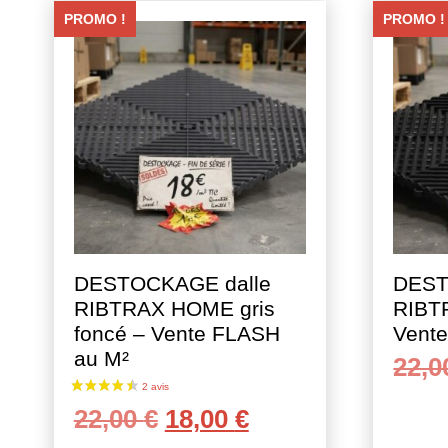
PROMO !
PROMO !
44 avis
DESTOCKAGE dalle
DEST
RIBTRAX HOME gris
RIBT
foncé – Vente FLASH
Vent
au M²
22,
Le
Le
22,00
€
18,00
€