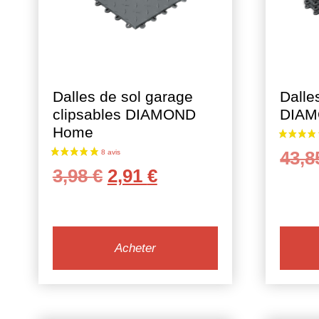
Dalles de sol garage
Dalle
clipsables DIAMOND
DIAM
Home
43,
Le
Le
3,98
€
2,91
€
prix
prix
initial
actuel
était :
est :
Acheter
3,98 €.
2,91 €.