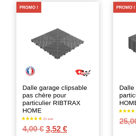
PROMO !
PROMO !
Dalle garage clipsable
Dalle
pas chère pour
parti
particulier RIBTRAX
HOM
HOME
25,
Le
Le
4,00
€
3,52
€