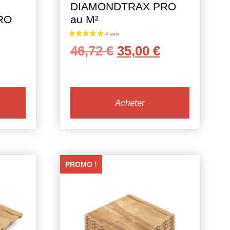
DIAMONDTRAX PRO
RO
au M²
Le
Le
46,72
€
35,00
€
x
prix
prix
tuel
initial
actuel
 :
était :
est :
Acheter
4 €.
46,72 €.
35,00 €.
PROMO !