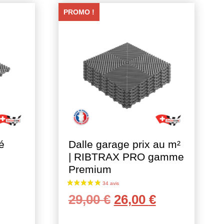
PROMO !
é
Dalle garage prix au m²
X
| RIBTRAX PRO gamme
Premium
Le
Le
29,00
€
26,00
€
x
prix
prix