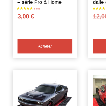
– série Pro & Home
dalle
3,00
€
12,
8 avis
Acheter