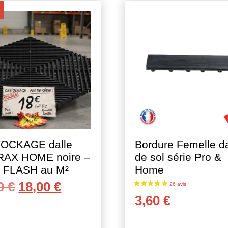
23 avis
OCKAGE dalle
Bordure Femelle da
RAX HOME noire –
de sol série Pro &
e FLASH au M²
Home
Le
Le
00
€
18,00
€
3,60
€
prix
prix
initial
actuel