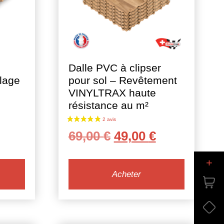
Dalle PVC à clipser
elage
pour sol – Revêtement
VINYLTRAX haute
résistance au m²
e
rix
Le
Le
69,00
€
49,00
€
ctuel
prix
prix
t :
+
initial
actuel
85 €.
Acheter
était :
est :
69,00 €.
49,00 €.