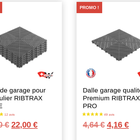
PROMO !
 de garage pour
Dalle garage qualit
culier RIBTRAX
Premium RIBTRA
E
PRO
Le
Le
Le
Le
00
€
22,00
€
4,64
€
4,16
€
prix
prix
prix
pri