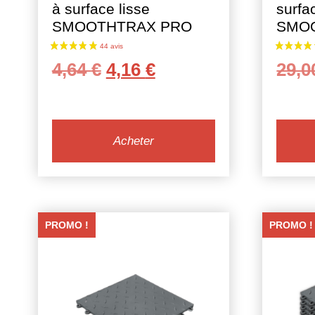
à surface lisse
surfa
23 avis
SMOOTHTRAX PRO
SMO
Le
Le
4,64
€
4,16
€
29,
prix
prix
initial
actuel
était :
est :
Acheter
4,64 €.
4,16 €.
PROMO !
PROMO !