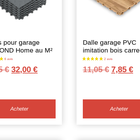
s pour garage
Dalle garage PVC
OND Home au M²
imitation bois carr
Le
Le
Le
L
85
€
32,00
€
11,05
€
7,85
€
prix
prix
prix
p
initial
actuel
initial
a
était :
est :
était :
es
43,85 €.
32,00 €.
11,05 €.
7,
Acheter
Acheter