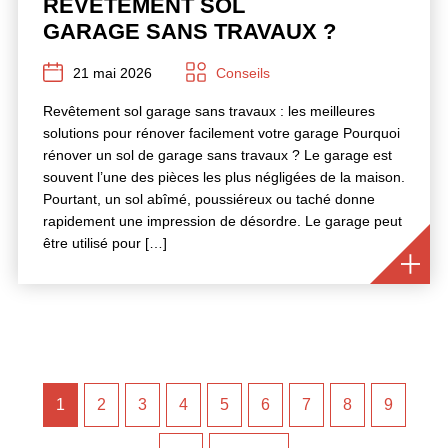
REVÊTEMENT SOL
GARAGE SANS TRAVAUX ?
21 mai 2026
Conseils
Revêtement sol garage sans travaux : les meilleures
solutions pour rénover facilement votre garage Pourquoi
rénover un sol de garage sans travaux ? Le garage est
souvent l’une des pièces les plus négligées de la maison.
Pourtant, un sol abîmé, poussiéreux ou taché donne
rapidement une impression de désordre. Le garage peut
être utilisé pour […]
PAGINATION
1
2
3
4
5
6
7
8
9
DES