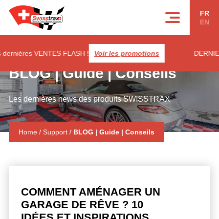
Panneau de gestion des cookies
FR
EN
rnières VENTES FLASH !
Voir les promotions
DERNIERES 
BLOG | Guide | Conseils
Les dernières news des produits SWISSTRAX
Home
/
Support
/
BLOG | Guide | Conseils
COMMENT AMÉNAGER UN
GARAGE DE RÊVE ? 10
IDÉES ET INSPIRATIONS