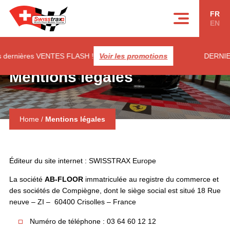
Panneau de gestion des cookies
FR
EN
dernières VENTES FLASH !
Voir les promotions
DERNIERES
Mentions légales
Home
/
Mentions légales
Éditeur du site internet : SWISSTRAX Europe
La société
AB-FLOOR
immatriculée au registre du commerce et
des sociétés de Compiègne, dont le siège social est situé 18 Rue
neuve – ZI – 60400 Crisolles – France
Numéro de téléphone : 03 64 60 12 12