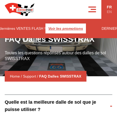
Panneau de gestion des cookies
FR
EN
rnières VENTES FLASH !
Voir les promotions
DERNIERES 
FAQ Dalles SWISSTRAX
Toutes les questions réponses autour des dalles de sol
SWISSTRAX
Home
/
Support
/
FAQ Dalles SWISSTRAX
Quelle est la meilleure dalle de sol que je
puisse utiliser ?