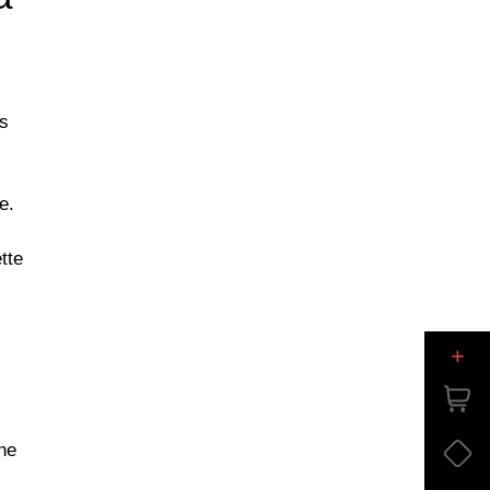
es
e.
tte
+
ne