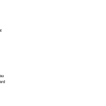
t
 au
ard