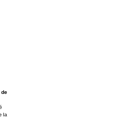
 de
é
e la