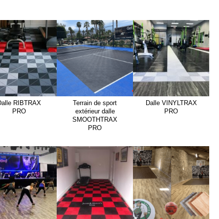
Dalle RIBTRAX
Terrain de sport
Dalle VINYLTRAX
PRO
extérieur dalle
PRO
SMOOTHTRAX
PRO