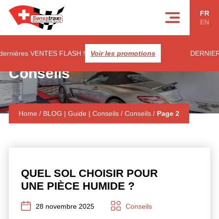
Panneau de gestion des cookies
FR
EN
rnières VENTES FLASH !
Voir les promotions
DERNIERES 
Conseils
Home
/
BLOG | Guide | Conseils
/
Conseils
/
Page 2
QUEL SOL CHOISIR POUR
UNE PIÈCE HUMIDE ?
28 novembre 2025
Conseils