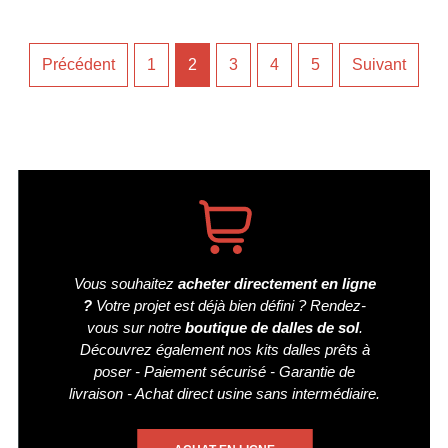
PAGINATION
Précédent
1
2
3
4
5
Suivant
DES
PUBLICATIONS
Vous souhaitez
acheter directement en ligne
?
Votre projet est déjà bien défini ? Rendez-
vous sur notre
boutique de dalles de sol
.
Découvrez également nos kits dalles prêts à
poser - Paiement sécurisé - Garantie de
livraison - Achat direct usine sans intermédiaire.