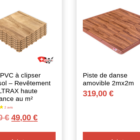
 PVC à clipser
Piste de danse
sol – Revêtement
amovible 2mx2m
LTRAX haute
319,00
€
tance au m²
Le
Le
00
€
49,00
€
prix
prix
initial
actuel