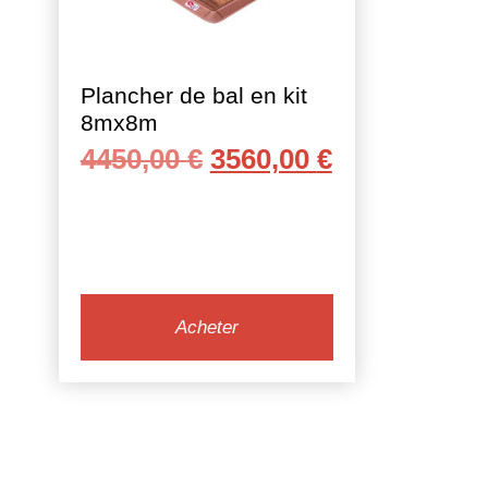
Plancher de bal en kit
8mx8m
Le
Le
4450,00
€
3560,00
€
prix
prix
initial
actuel
était :
est :
4450,00 €.
3560,00 €.
Acheter