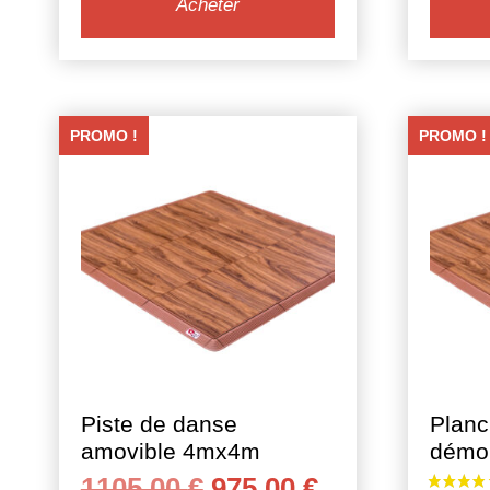
11,05 €.
7,85 €.
Acheter
PROMO !
PROMO !
2 avis
Piste de danse
Planc
amovible 4mx4m
démo
Le
Le
1105,00
€
975,00
€