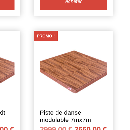
Acheter
PROMO !
it
Piste de danse
modulable 7mx7m
Le
Le
Le
,00
€
2999,00
€
2660,00
€