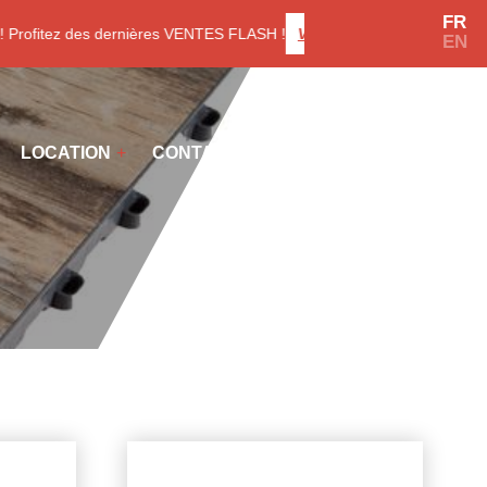
FR
ofitez des dernières VENTES FLASH !
Voir les promotions
EN
LOCATION
CONTACT