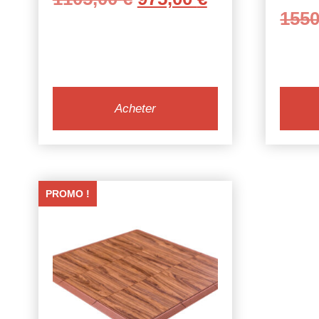
155
prix
prix
initial
actuel
était :
est :
1105,00 €.
975,00 €.
Acheter
PROMO !