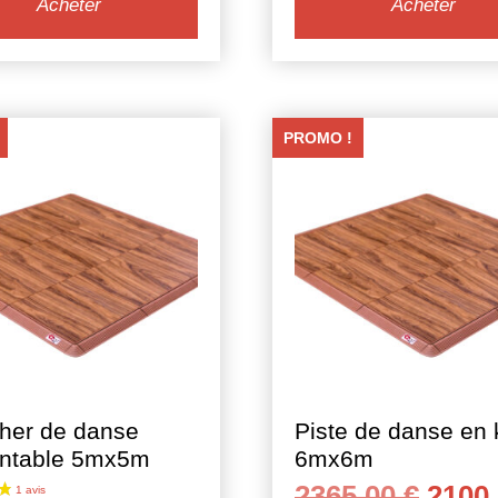
Acheter
Acheter
était :
est :
69,00 €.
49,00 €.
PROMO !
her de danse
Piste de danse en k
2 avis
ntable 5mx5m
6mx6m
Le
2365,00
€
2100