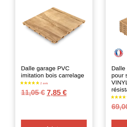
Dalle garage PVC
Dalle
imitation bois carrelage
pour 
VINY
résis
Le
Le
11,05
€
7,85
€
prix
prix
69,
initial
actuel
était :
est :