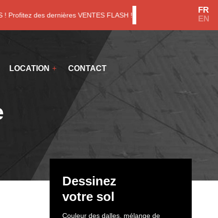
FR
ofitez des dernières VENTES FLASH !
Voir les promotions
EN
LOCATION
CONTACT
e
Dessinez
votre sol
Couleur des dalles, mélange de