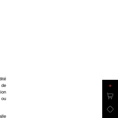
dité
+
 de
ion
 ou
alle