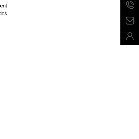
ent
 des