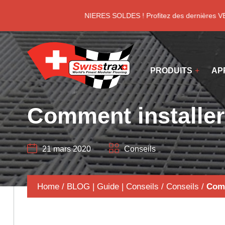
Panneau de gestion des cookies
DERNIERES SOLDES ! Profitez des dernières VEN
PRODUITS
AP
Comment installer
21 mars 2020
Conseils
Home
/
BLOG | Guide | Conseils
/
Conseils
/
Comm