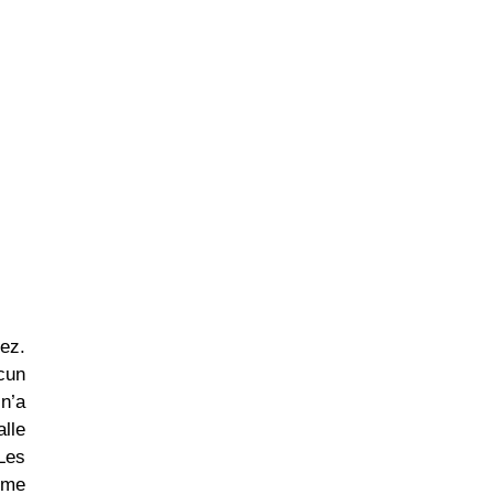
tez.
ucun
 n’a
lle
Les
rme