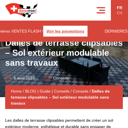
Panneau de gestion des cookies
FR
EN
s VENTES FLASH !
Voir les promotions
DERNIERES SOLDES
Dalles de terrasse clipsables
– Sol extérieur modulable
sans travaux
5 avril 2024
Conseils
Home
/
BLOG | Guide | Conseils
/
Conseils
/
Dalles de
terrasse clipsables – Sol extérieur modulable sans
travaux
Les dalles de terrasse clipsables permettent de créer un sol
extérieur moderne, esthétique et durable sans engager de