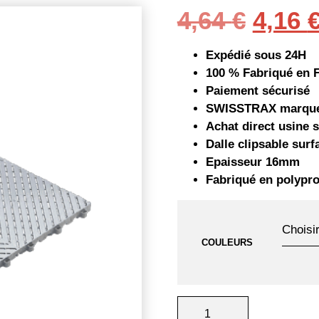
Le
4,64
€
4,16
prix
Expédié sous 24H
initial
100 % Fabriqué en 
Paiement sécurisé
était :
SWISSTRAX marque 
Achat direct usine 
4,64 €
Dalle clipsable sur
Epaisseur 16mm
Fabriqué en polypr
COULEURS
QUANTITÉ
DE