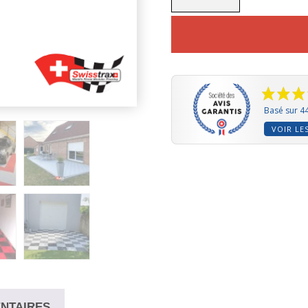
DALLES
DE
SOL
CLIPSABLES
À
SURFACE
LISSE
SMOOTHTRAX
PRO
Basé sur 44
VOIR LE
NTAIRES