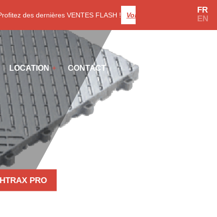
FR
itez des dernières VENTES FLASH !
Voir les promotions
EN
LOCATION
CONTACT
OOTHTRAX PRO