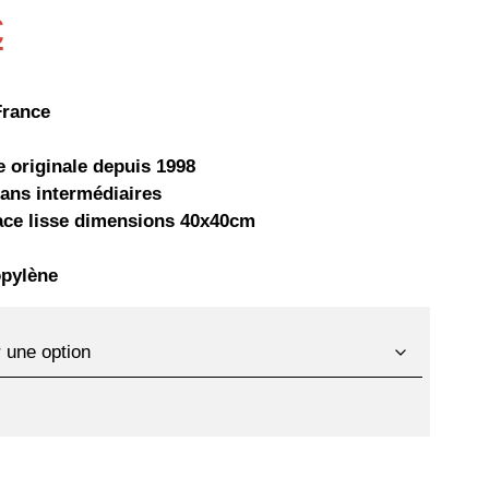
Le
€
prix
actuel
France
est :
originale depuis 1998
sans intermédiaires
.
4,16 €.
face lisse dimensions 40x40cm
opylène