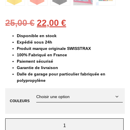
Le
Le
25,00
€
22,00
€
prix
prix
Disponible en stock
initial
actuel
Expédié sous 24h
Produit marque originale SWISSTRAX
était :
est :
100% Fabriqué en France
25,00 €.
22,00 €.
Paiement sécurisé
Garantie de livraison
Dalle de garage pour particulier fabriquée en
polypropylène
COULEURS
QUANTITÉ
DE
DALLE