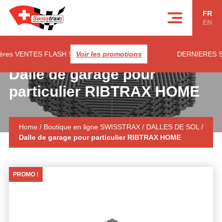
Panneau de gestion des cookies
FR
EN
ENTES FLASH !
Voir les promotions
DERNIERES SOLDES ! 
Dalle de garage pour
particulier RIBTRAX HOME
Home
/
Boutique en ligne SWISSTRAX
/
DALLES DE SOL
/
Dalle de garage pour particulier RIBTRAX HOME
PROMO !