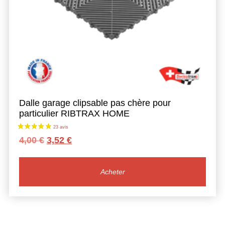
Dalle garage clipsable pas chère pour
particulier RIBTRAX HOME
Le
Le
4,00
€
3,52
€
prix
prix
initial
actuel
était :
est :
Acheter
4,00 €.
3,52 €.