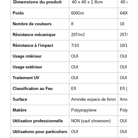
Dimensions du produit
40 x 40 x 1.8cm
40 x 40 
Poids
600Grs
640Grs
Nombre de couleurs
8
19
Résistance mécanique
20T/m2
25T/m2
Résistance à l'impact
7/10
10/10
Usage intérieur
OUI
OUI
Usage extérieur
OUI
OUI
Traitement UV
OUI
OUI
Classification au Feu
Efl
Efl (par 
Surface
Arrondie espace de 6mm
Arrondie
Matière
Polypropylene
Polypropy
Utilisation professionnelle
NON (sauf showroom)
OUI
Utilisations pour particuliers
OUI
OUI