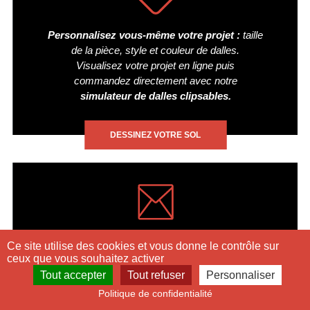
Personnalisez vous-même votre projet :
taille
de la pièce, style et couleur de dalles.
Visualisez votre projet en ligne puis
commandez directement avec notre
simulateur de dalles clipsables.
DESSINEZ VOTRE SOL
Echangez avec nos
spécialistes des
Ce site utilise des cookies et vous donne le contrôle sur
revêtements de sol clipsables SWISSTRAX
.
ceux que vous souhaitez activer
Faites vous accompagner dans votre projet de
Tout accepter
Tout refuser
Personnaliser
9.5
/10
dalles de sol. Obtenez votre
devis gratuit et
175 avis
Politique de confidentialité
SHOP
SIMULATEUR
TÉLÉPHONE
CONTACT
COMPTE
personnalisé
, sans engagement.