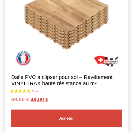
Dalle PVC à clipser pour sol – Revêtement
VINYLTRAX haute résistance au m²
Le
Le
69,00
€
49,00
€
prix
prix
initial
actuel
était :
est :
Acheter
69,00 €.
49,00 €.