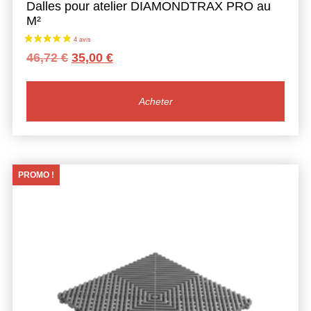
Dalles pour atelier DIAMONDTRAX PRO au
M²
Le
Le
46,72
€
35,00
€
prix
prix
initial
actuel
était :
est :
Acheter
46,72 €.
35,00 €.
PROMO !