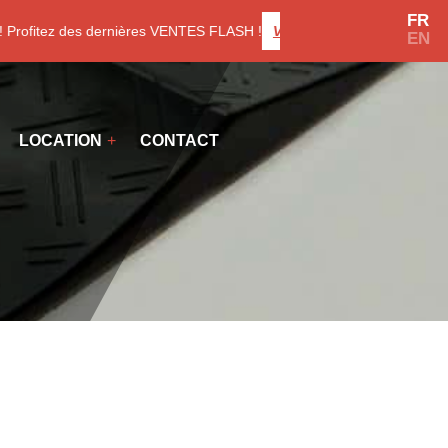
FR
ofitez des dernières VENTES FLASH !
Voir les promotions
EN
LOCATION
CONTACT