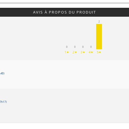
AVIS À PROPOS DU PRODUIT
2
0
0
0
0
1★
2★
3★
4★
5★
h40)
7h17)