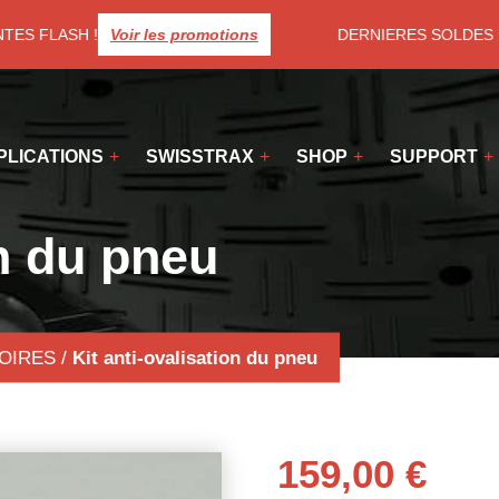
TES FLASH !
Voir les promotions
DERNIERES SOLDES ! Pr
PLICATIONS
SWISSTRAX
SHOP
SUPPORT
on du pneu
OIRES
/
Kit anti-ovalisation du pneu
159,00
€