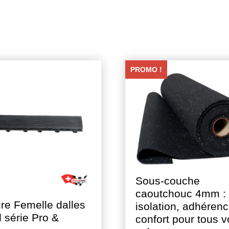
PROMO !
Sous-couche
caoutchouc 4mm :
re Femelle dalles
isolation, adhérenc
l série Pro &
confort pour tous v