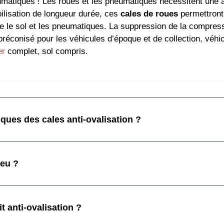
matiques ! Les roues et les pneumatiques nécessitent une att
bilisation de longueur durée, ces
cales de roues
permettront 
e le sol et les pneumatiques. La suppression de la compress
réconisé pour les véhicules d’époque et de collection, véhi
er
complet, sol compris.
iques des cales anti-ovalisation ?
neu ?
t anti-ovalisation ?