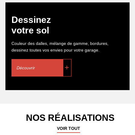
Dessinez
votre sol
Couleur des dalles, mélange de gamme, bordures,
dessinez toutes vos envies pour votre garage.
Découvrir
Réalisation d’une terrasse et d’un
NOS RÉALISATIONS
carport en dalles clipsables terrasse
extérieure SWISSTRAX Gris Argent
VOIR TOUT