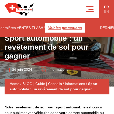
Panneau de gestion des cookies
FR
EN
rnières VENTES FLASH !
Voir les promotions
DERNIERES 
Sport automobile : un
revêtement de sol pour
gagner
26 juin 2024
Informations
Home
/
BLOG | Guide | Conseils
/
Informations
/
Sport
automobile : un revêtement de sol pour gagner
Notre
revêtement de sol pour sport automobile
est conçu
pour sublimer vos véhicules dans votre garage automobile ou