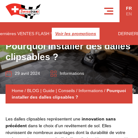
Panneau de gestion des cookies
FR
EN
ières VENTES FLASH !
Voir les promotions
DERNIERES SO
Pourquoi installer des dalles
clipsables ?
29 avril 2024
Informations
Home
/
BLOG | Guide | Conseils
/
Informations
/
Pourquoi
installer des dalles clipsables ?
Les dalles clipsables représentent une
innovation sans
précédent
dans le choix d’un revêtement de sol. Elles
réunissent de nombreux avantages dont la durabilité de votre