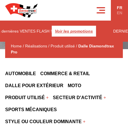
Panneau de gestion des cookies
FR
EN
dernières VENTES FLASH !
Voir les promotions
DERNIERE
Home
/
Réalisations
/
Produit utilisé
/
Dalle Diamondtrax
Pro
AUTOMOBILE
COMMERCE & RETAIL
DALLE POUR EXTÉRIEUR
MOTO
PRODUIT UTILISÉ
SECTEUR D'ACTIVITÉ
SPORTS MÉCANIQUES
STYLE OU COULEUR DOMINANTE