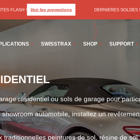
TES FLASH !
Voir les promotions
DERNIERES SOLDES ! Pr
PLICATIONS
SWISSTRAX
SHOP
SUPPORT
IDENTIEL
arage résidentiel ou sols de garage pour particu
e showroom automobile, installez un revêtement
traditionnelles peintures de sol, résine de sol