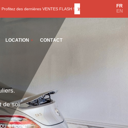
FR
ofitez des dernières VENTES FLASH !
Voir les promotions
EN
LOCATION
CONTACT
liers.
 de sol
 ou encore