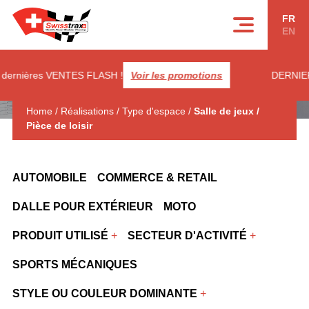
Panneau de gestion des cookies
FR
EN
dernières VENTES FLASH !
Voir les promotions
DERNIERE
Home
/
Réalisations
/
Type d'espace
/
Salle de jeux /
Pièce de loisir
AUTOMOBILE
COMMERCE & RETAIL
DALLE POUR EXTÉRIEUR
MOTO
PRODUIT UTILISÉ
SECTEUR D'ACTIVITÉ
SPORTS MÉCANIQUES
STYLE OU COULEUR DOMINANTE